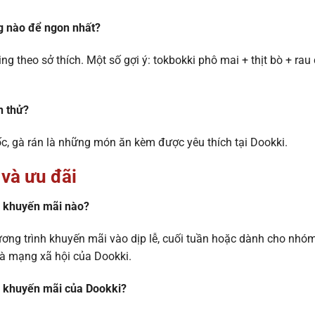
ng nào để ngon nhất?
ing theo sở thích. Một số gợi ý: tokbokki phô mai + thịt bò + rau 
n thử?
c, gà rán là những món ăn kèm được yêu thích tại Dookki.
và ưu đãi
h khuyến mãi nào?
ương trình khuyến mãi vào dịp lễ, cuối tuần hoặc dành cho nhó
và mạng xã hội của Dookki.
n khuyến mãi của Dookki?