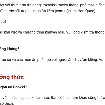
fet với thực đơn đa dạng: tokbokki truyền thống, phô mai, biến t
u củ); nước sốt tự pha; món ăn kèm (cơm trộn, mì Hàn Quốc).
iêu?
theo khu vực và chương trình khuyến mãi. Vui lòng kiểm tra thông 
iêng không?
n rau củ và các món ăn phù hợp với người ăn chay/ăn kiêng. Vui
ưởng thức
ngon tại Dookki?
ốt với nhiều loại sốt khác nhau. Bạn có thể tham khảo công thức
sở thích.