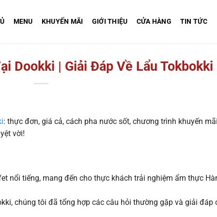
HỦ
MENU
KHUYẾN MÃI
GIỚI THIỆU
CỬA HÀNG
TIN TỨC
i Dookki | Giải Đáp Về Lẩu Tokbokki
i
: thực đơn, giá cả, cách pha nước sốt, chương trình khuyến mã
yệt vời!
fet nổi tiếng, mang đến cho thực khách trải nghiệm ẩm thực Hà
okki, chúng tôi đã tổng hợp các câu hỏi thường gặp và giải đáp 