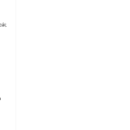
cải;
m