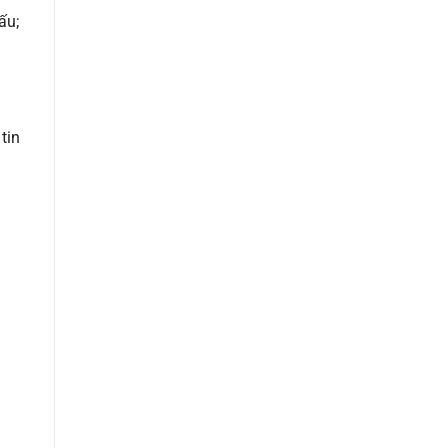
ấu;
tin